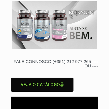
FALE CONNOSCO (+351) 212 977 265 ----
OU ----
VEJA O CATÁLOGO