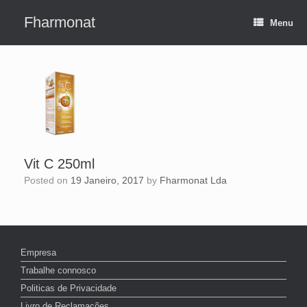
Skip
to
Fharmonat
Menu
content
Vit C 250ml
Posted on
19 Janeiro, 2017
by
Fharmonat Lda
Empresa
Trabalhe connosco
Politicas de Privacidade
Livro de Reclamações