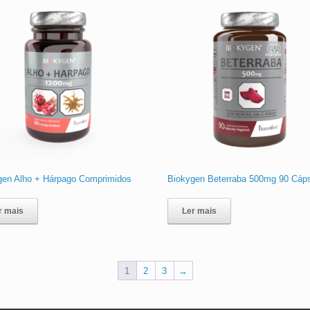
gen Alho + Hárpago Comprimidos
Biokygen Beterraba 500mg 90 Cáp
r mais
Ler mais
1
2
3
→