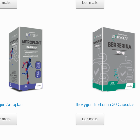
r mais
Ler mais
en Artroplant
Biokygen Berberina 30 Cápsulas
r mais
Ler mais