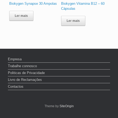
Biokygen Synapse 30 Ampolas
Biokygen Vitamina B12 – 60
Cápsulas
Ler mais
Ler mais
Empresa
Trabalhe connosco
Politicas de Privacidade
Livro de Reclamações
Contactos
Theme by
SiteOrigin