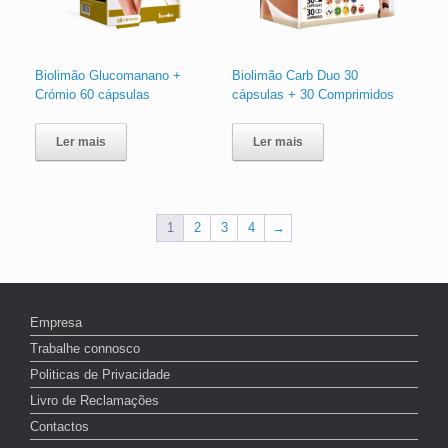
Biolimão Glucomanano +
Biolimão Carb Duo 30
Crómio 60 cápsulas
cápsulas + 30 Comprimidos
Ler mais
Ler mais
1
2
3
4
→
Empresa
Trabalhe connosco
Politicas de Privacidade
Livro de Reclamações
Contactos