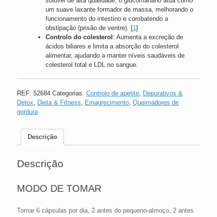
solúvel de alta qualidade, o glucomanano atua como
um suave laxante formador de massa, melhorando o
funcionamento do intestino e combatendo a
obstipação (prisão de ventre).
[
1
]
Controlo do colesterol
: Aumenta a excreção de
ácidos biliares e limita a absorção do colesterol
alimentar, ajudando a manter níveis saudáveis de
colesterol total e LDL no sangue.
REF:
52684
Categorias:
Controlo de apetite
,
Depurativos &
Detox
,
Dieta & Fitness
,
Emagrecimento
,
Queimadores de
gordura
Descrição
Descrição
MODO DE TOMAR
Tomar 6 cápsulas por dia, 2 antes do pequeno-almoço, 2 antes