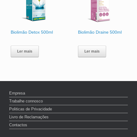
Biolimão Detox 500ml
Biolimão Draine 500ml
Ler mais
Ler mais
Empresa
Trabalhe connosco
Politicas de Privacidade
Livro de Reclamações
Contactos