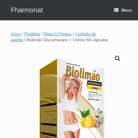
Skip
to
Fharmonat
Menu
content
Início
/
Produtos
/
Dieta & Fitness
/
Controlo de
apetite
/ Biolimão Glucomanano + Crómio 60 cápsulas