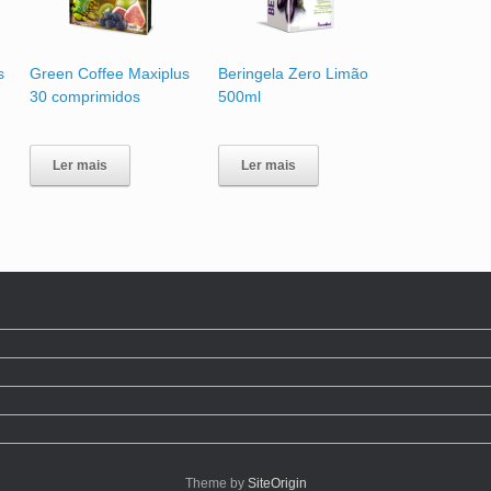
s
Green Coffee Maxiplus
Beringela Zero Limão
30 comprimidos
500ml
Ler mais
Ler mais
Theme by
SiteOrigin