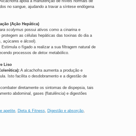
Alcachofra
apoia a manutenção de níveis normais de
éridos no sangue, ajudando a travar a síntese endógena
ação (Ação Hepática)
ara scolymus
possui ativos como a cinarina e
 protegem as células hepáticas das toxinas do dia a
, açúcares e álcool).
:
Estimula o fígado a realizar a sua filtragem natural de
recendo processos de
detox
metabólico.
re Liso
olerética):
A alcachofra aumenta a produção e
ula. Isto facilita o desdobramento e a digestão de
combater diretamente os sintomas de dispepsia, tais
mento abdominal, gases (flatulência) e digestões
e apetite
,
Dieta & Fitness
,
Digestão e absorção
,