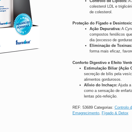
Controlo de Lípidos:
A
colesterol LDL e triglic
de colesterol.
Proteção do Fígado e Desintoxic
Ação Depurativa:
A
Cyn
compostos fenólicos que
dia (excesso de gorduras
Eliminação de Toxinas
forma mais eficaz, favo
Conforto Digestivo e Efeito Vent
Estimulação Biliar (Ação C
secreção de bílis pela vesíc
alimentos gordurosos.
Alívio do Inchaço:
Ajuda a 
como a sensação de enfarta
lentas pós-refeição.
REF:
53689
Categorias:
Controlo d
Emagrecimento
,
Fígado & Detox