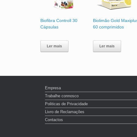
Biofibra Controll 30
Biolimão Gold Maxiplu
Cápsulas
60 comprimidos
Ler mais
Ler mais
Empresa
Trabalhe connosco
Politicas de Privacidade
Livro de Reclamações
Contactos