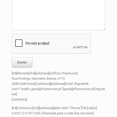
[h4]Morada[/h4][address]Edifício Fharmonat
Rua Rodrigo Sarmento Beires, nº15
2840-068 Seixal[/address][address]Email: [hyperlink
href=”mailto:geral@fharmonat.pt”]geral@fharmonat.pt[/hyperl
ink]
[/address]
[h4]Contactos[/h4][address][abbr title=”Phone”]Tel:[/abbr]
(+351) 212 977 265
(Chamada para a rede fixa nacional)