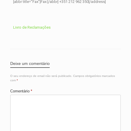
[abbr title=”Fax”]Fax:[/abbr] +351 212 962 350[/address]
Livro de Reclamações
Deixe um comentário
O seu endereço de email não será publicado.
Campos obrigatórios marcados
com
*
Comentário
*