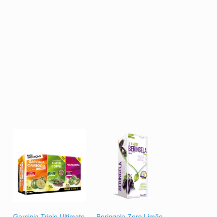
Garcinia Triple Ultimate
Beringela Zero Limão