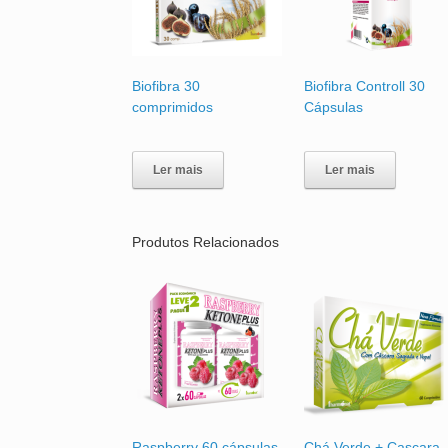
Biofibra 30
Biofibra Controll 30
comprimidos
Cápsulas
Ler mais
Ler mais
Produtos Relacionados
Raspberry 60 cápsulas
Chá Verde + Cascara