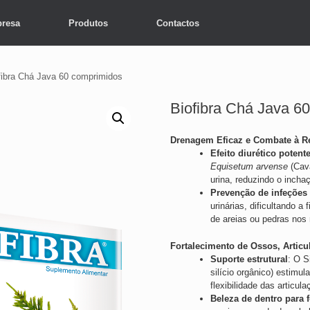
resa
Produtos
Contactos
fibra Chá Java 60 comprimidos
Biofibra Chá Java 6
Drenagem Eficaz e Combate à R
Efeito diurético potent
Equisetum arvense
(Cava
urina, reduzindo o incha
Prevenção de infeções 
urinárias, dificultando a
de areias ou pedras nos 
Fortalecimento de Ossos, Articu
Suporte estrutural
: O S
silício orgânico) estimu
flexibilidade das articu
Beleza de dentro para 