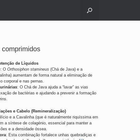
0 comprimidos
etenção de Líquidos
e
: O
Orthosiphon stamineus
(Chá de Java) e a
linha) aumentam de forma natural a eliminação de
ço corporal e nas pernas.
urinárias
: O Chá de Java ajuda a “lavar” as vias
 fixação de bactérias e ajudando a prevenir a formação
rins.
lações e Cabelo (Remineralização)
ilício e a Cavalinha (que é naturalmente riquíssima em
lam a síntese de colagénio, essencial para manter a
lações e a densidade óssea.
fora
: Esta combinação fortalece unhas quebradiças e