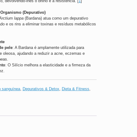
o, devolvendo-lhes o brilho e a resistência.
[
1
]
 Organismo (Depurativo)
Arctium lappa
(Bardana) atua como um depurativo
ado e os rins a eliminar toxinas e resíduos metabólicos
nte
e pele
: A Bardana é amplamente utilizada para
le oleosa, ajudando a reduzir a acne, eczemas e
neas.
nto
: O Silício melhora a elasticidade e a firmeza da
ez.
o sanguínea
,
Depurativos & Detox
,
Dieta & Fitness
,