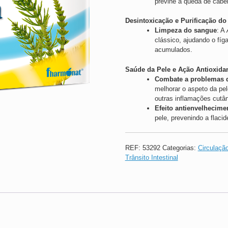
previne a queda de cabel
Desintoxicação e Purificação do
Limpeza do sangue
: A
clássico, ajudando o fíg
acumulados.
Saúde da Pele e Ação Antioxida
Combate a problemas d
melhorar o aspeto da pe
outras inflamações cutâ
Efeito antienvelhecime
pele, prevenindo a flacid
REF:
53292
Categorias:
Circulaçã
Trânsito Intestinal