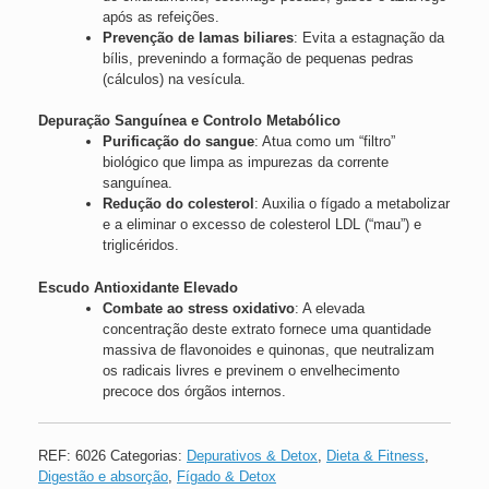
após as refeições.
Prevenção de lamas biliares
: Evita a estagnação da
bílis, prevenindo a formação de pequenas pedras
(cálculos) na vesícula.
Depuração Sanguínea e Controlo Metabólico
Purificação do sangue
: Atua como um “filtro”
biológico que limpa as impurezas da corrente
sanguínea.
Redução do colesterol
: Auxilia o fígado a metabolizar
e a eliminar o excesso de colesterol LDL (“mau”) e
triglicéridos.
Escudo Antioxidante Elevado
Combate ao stress oxidativo
: A elevada
concentração deste extrato fornece uma quantidade
massiva de flavonoides e quinonas, que neutralizam
os radicais livres e previnem o envelhecimento
precoce dos órgãos internos.
REF:
6026
Categorias:
Depurativos & Detox
,
Dieta & Fitness
,
Digestão e absorção
,
Fígado & Detox