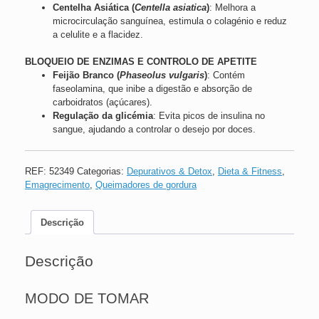
Centelha Asiática (
Centella asiatica
)
: Melhora a
microcirculação sanguínea, estimula o colagénio e reduz
a celulite e a flacidez.
BLOQUEIO DE ENZIMAS E CONTROLO DE APETITE
Feijão Branco (
Phaseolus vulgaris
)
: Contém
faseolamina, que inibe a digestão e absorção de
carboidratos (açúcares).
Regulação da glicémia
: Evita picos de insulina no
sangue, ajudando a controlar o desejo por doces.
REF:
52349
Categorias:
Depurativos & Detox
,
Dieta & Fitness
,
Emagrecimento
,
Queimadores de gordura
Descrição
Descrição
MODO DE TOMAR