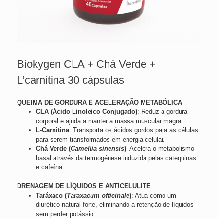
Biokygen CLA + Chá Verde +
L’carnitina 30 cápsulas
QUEIMA DE GORDURA E ACELERAÇÃO METABÓLICA
CLA (Ácido Linoleico Conjugado)
: Reduz a gordura
corporal e ajuda a manter a massa muscular magra.
L-Carnitina
: Transporta os ácidos gordos para as células
para serem transformados em energia celular.
Chá Verde (
Camellia sinensis
)
: Acelera o metabolismo
basal através da termogénese induzida pelas catequinas
e cafeína.
DRENAGEM DE LÍQUIDOS E ANTICELULITE
Taráxaco (
Taraxacum officinale
)
: Atua como um
diurético natural forte, eliminando a retenção de líquidos
sem perder potássio.