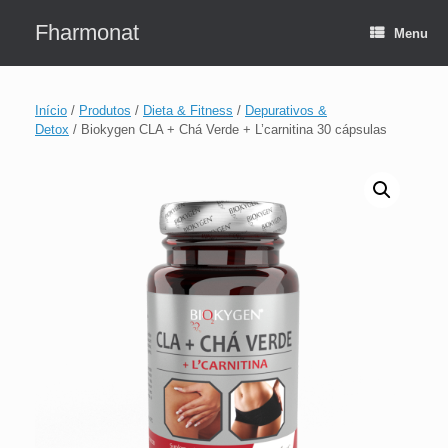
Skip
to
Fharmonat
Menu
content
Início
/
Produtos
/
Dieta & Fitness
/
Depurativos &
Detox
/ Biokygen CLA + Chá Verde + L’carnitina 30 cápsulas