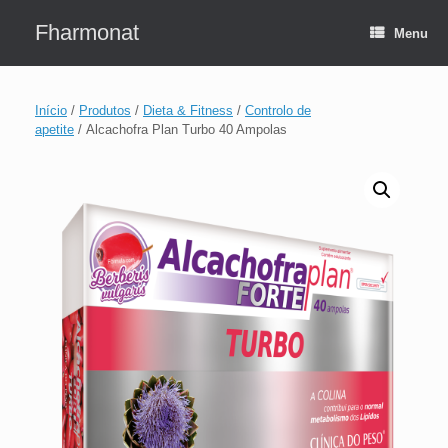
Skip
to
Fharmonat
Menu
content
Início
/
Produtos
/
Dieta & Fitness
/
Controlo de
apetite
/ Alcachofra Plan Turbo 40 Ampolas