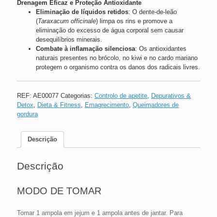
Drenagem Eficaz e Proteção Antioxidante
Eliminação de líquidos retidos
: O dente-de-leão
(
Taraxacum officinale
) limpa os rins e promove a
eliminação do excesso de água corporal sem causar
desequilíbrios minerais.
Combate à inflamação silenciosa
: Os antioxidantes
naturais presentes no brócolo, no kiwi e no cardo mariano
protegem o organismo contra os danos dos radicais livres.
REF:
AE00077
Categorias:
Controlo de apetite
,
Depurativos &
Detox
,
Dieta & Fitness
,
Emagrecimento
,
Queimadores de
gordura
Descrição
Descrição
MODO DE TOMAR
Tomar 1 ampola em jejum e 1 ampola antes de jantar. Para