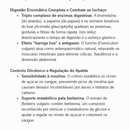
Digestão Enzimática Completa e Combate ao Inchaço
Triplo complexo de enzimas digestivas
: A bromelaína
(do ananás), a papaína (da papaia) e os extratos bioativos
do kiwi (
Actinidia glaucophylla
) quebram as proteínas,
gorduras e fibras de forma rápida. Isto reduz
drasticamente o tempo de digestão e o esforço gástrico.
Efeito “barriga lisa” e antigases
: O funcho (
Foeniculum
vulgare
) atua como antiespasmódico natural, relaxando os
músculos intestinais para eliminar cólicas, flatulência e a
distensão abdominal.
Controlo Glicémico e Regulação do Apetite
Sensibilidade à insulina
: O crómio estabiliza os níveis
de açúcar no sangue, prevenindo picos de insulina que
causam desejos incontroláveis por doces e hidratos de
carbono.
Suporte metabólico pela berberina
: O extrato de
Berberis vulgaris
contém berberina, um composto
reconhecido por otimizar o metabolismo da glicose e
ajudar a regular os níveis de açúcar e colesterol no
sangue.