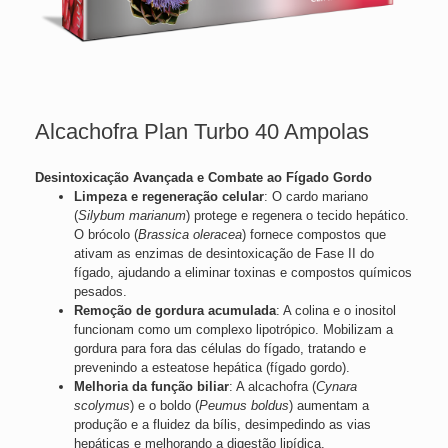
Alcachofra Plan Turbo 40 Ampolas
Desintoxicação Avançada e Combate ao Fígado Gordo
Limpeza e regeneração celular
: O cardo mariano
(
Silybum marianum
) protege e regenera o tecido hepático.
O brócolo (
Brassica oleracea
) fornece compostos que
ativam as enzimas de desintoxicação de Fase II do
fígado, ajudando a eliminar toxinas e compostos químicos
pesados.
Remoção de gordura acumulada
: A colina e o inositol
funcionam como um complexo lipotrópico. Mobilizam a
gordura para fora das células do fígado, tratando e
prevenindo a esteatose hepática (fígado gordo).
Melhoria da função biliar
: A alcachofra (
Cynara
scolymus
) e o boldo (
Peumus boldus
) aumentam a
produção e a fluidez da bílis, desimpedindo as vias
hepáticas e melhorando a digestão lipídica.