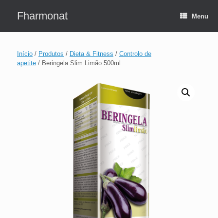
Skip
to
Fharmonat
Menu
content
Início
/
Produtos
/
Dieta & Fitness
/
Controlo de
apetite
/ Beringela Slim Limão 500ml