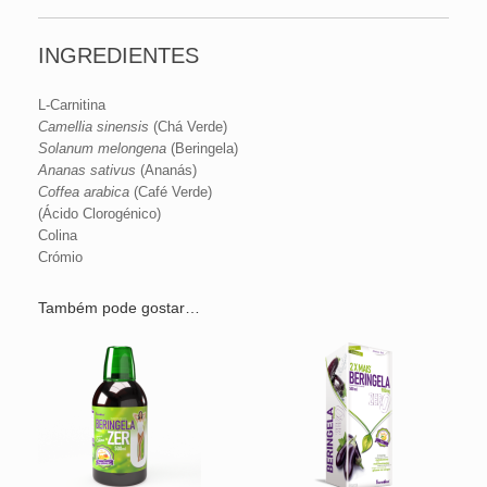
INGREDIENTES
L-Carnitina
Camellia sinensis
(Chá Verde)
Solanum melongena
(Beringela)
Ananas sativus
(Ananás)
Coffea arabica
(Café Verde)
(Ácido Clorogénico)
Colina
Crómio
Também pode gostar…