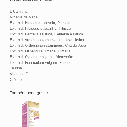
L-Carnitina
Vinagre de Maçã
Ext. hid. Hieracium pilosela, Pilosela
Ext. hid. Hibiscus sabdariffa, Hibisco
Ext. hid. Centella asiatica, Centelha Asiática
Ext. hid. Arctostaphylos uva ursi, Uva-Ursina
Ext. hid. Orthosiphon stamineus, Chá de Java
Ext. hid. Filipendula ulmaria, Ulmária
Ext. hid. Cynara scolymus, Alcachofra
Ext. hid. Foeniculum vulgare, Funcho
Taurina
Vitamina C
Crómio
Também pode gostar…