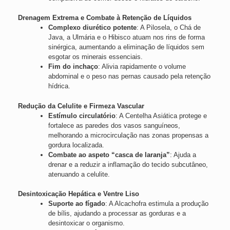
Drenagem Extrema e Combate à Retenção de Líquidos
Complexo diurético potente
: A Pilosela, o Chá de
Java, a Ulmária e o Hibisco atuam nos rins de forma
sinérgica, aumentando a eliminação de líquidos sem
esgotar os minerais essenciais.
Fim do inchaço
: Alivia rapidamente o volume
abdominal e o peso nas pernas causado pela retenção
hídrica.
Redução da Celulite e Firmeza Vascular
Estímulo circulatório
: A Centelha Asiática protege e
fortalece as paredes dos vasos sanguíneos,
melhorando a microcirculação nas zonas propensas a
gordura localizada.
Combate ao aspeto “casca de laranja”
: Ajuda a
drenar e a reduzir a inflamação do tecido subcutâneo,
atenuando a celulite.
Desintoxicação Hepática e Ventre Liso
Suporte ao fígado
: A Alcachofra estimula a produção
de bílis, ajudando a processar as gorduras e a
desintoxicar o organismo.