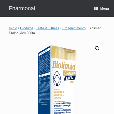
Skip
to
Fharmonat
Menu
content
Início
/
Produtos
/
Dieta & Fitness
/
Emagrecimento
/ Biolimão
Draine Men 500ml