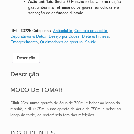
Ação antiflatulência
: O Funcho reduz a fermentação
gastrointestinal, eliminando os gases, as cólicas e a
sensação de estômago dilatado.
REF:
60225
Categorias:
Anticelulite
,
Controlo de apetite
,
Depurativos & Detox
,
Desejo por Doces
,
Dieta & Fitness
,
Emagrecimento
,
Queimadores de gordura
,
Saúde
Descrição
Descrição
MODO DE TOMAR
Diluir 25ml numa garrafa de água de 750ml e beber ao longo da
manhã, e diluir 25ml numa garrafa de água de 750ml e beber ao
longo da tarde, de preferência fora das refeições.
INGREDIENTES