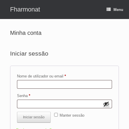
Skip
to
Fharmonat
Menu
content
Minha conta
Iniciar sessão
Obrigatório
Nome de utilizador ou email
*
Obrigatório
Senha
*
Manter sessão
Iniciar sessão