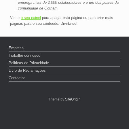
emprega mais de 2,000 colaboradores e é um dos pilares da
comunidade de Gotham.
Visite
o seu painel
para apagar esta página ou para criar mais
páginas para o seu conteúdo. Divirta-se!
Empresa
Trabalhe connosco
Politicas de Privacidade
Livro de Reclamações
Contactos
Theme by
SiteOrigin