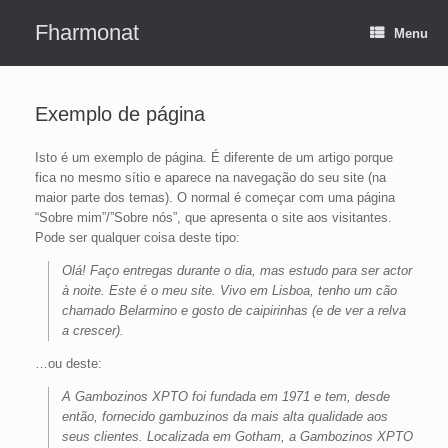
Skip
to
Fharmonat
Menu
content
Exemplo de página
Isto é um exemplo de página. É diferente de um artigo porque
fica no mesmo sítio e aparece na navegação do seu site (na
maior parte dos temas). O normal é começar com uma página
“Sobre mim”/”Sobre nós”, que apresenta o site aos visitantes.
Pode ser qualquer coisa deste tipo:
Olá! Faço entregas durante o dia, mas estudo para ser actor
à noite. Este é o meu site. Vivo em Lisboa, tenho um cão
chamado Belarmino e gosto de caipirinhas (e de ver a relva
a crescer).
…ou deste:
A Gambozinos XPTO foi fundada em 1971 e tem, desde
então, fornecido gambuzinos da mais alta qualidade aos
seus clientes. Localizada em Gotham, a Gambozinos XPTO