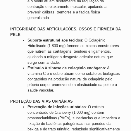
e o sódio atuam diretamente na regulação da
contração e relaxamento muscular, ajudando a
prevenir cãibras, tremores e a fadiga física
generalizada.
INTEGRIDADE DAS ARTICULAÇÕES, OSSOS E FIRMEZA DA
PELE
Suporte estrutural aos tecidos
: O Colagénio
Hidrolisado (1.800 mg) fornece os blocos construtores
que nutrem as cartilagens, tendões e ligamentos,
ajudando a mitigar o desgaste articular natural que
surge com a idade.
Estímulo à síntese de colagénio endógeno
: A
vitamina C e o cobre atuam como cofatores biológicos
obrigatórios na produção natural de colagénio pelo
próprio corpo, promovendo a elasticidade da pele e a
saúde vascular.
PROTEÇÃO DAS VIAS URINÁRIAS
Prevenção de infeções urinárias
: O extrato
concentrado de Cranberry (1.000 mg) contém
proantocianidinas (PACs), substâncias que impedem a
fixação de bactérias patogénicas nas paredes da
bexiga e do trato urinário, reduzindo significativamente