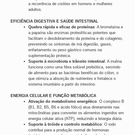
a recorrência de cistites em homens e mulheres
adultos.
EFICIÊNCIA DIGESTIVA E SAÚDE INTESTINAL
Quebra rápida e eficaz de proteínas
: A bromelaína e
a papaína são enzimas proteolíticas potentes que
facilitam o desdobramento da proteína e do colagénio,
prevenindo os sintomas de má digestão, gases,
enfartamento ou peso gástrico comuns na
suplementação proteica.
Suporte à microbiota e trânsito intestinal
: A inulina
funciona como uma fibra solúvel prebiótica, servindo
de alimento para as bactérias benéficas do cólon, o
que otimiza a absorção de nutrientes e fortalece o
sistema imunitário a partir do intestino.
ENERGIA CELULAR E FUNÇÃO METABÓLICA
Ativação do metabolismo energético
: O complexo B
(B1, B2, B5, B6 e ácido fólico) atua diretamente nas
mitocôndrias para converter os alimentos ingeridos em
energia celular ativa (ATP), reduzindo a letargia diária.
Suporte à tiróide e controlo metabólico
: O iodo
contribui para a produção normal de hormonas