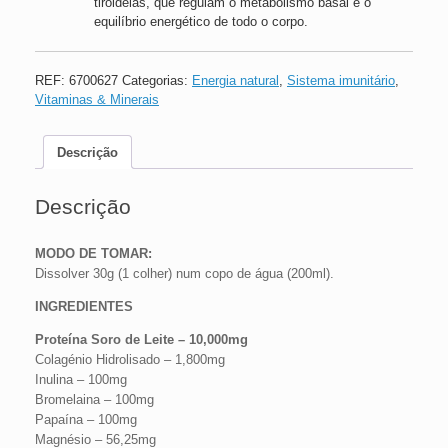
tiroideias, que regulam o metabolismo basal e o
equilíbrio energético de todo o corpo.
REF:
6700627
Categorias:
Energia natural
,
Sistema imunitário
,
Vitaminas & Minerais
Descrição
Descrição
MODO DE TOMAR:
Dissolver 30g (1 colher) num copo de água (200ml).
INGREDIENTES
Proteína Soro de Leite – 10,000mg
Colagénio Hidrolisado – 1,800mg
Inulina – 100mg
Bromelaina – 100mg
Papaína – 100mg
Magnésio – 56,25mg