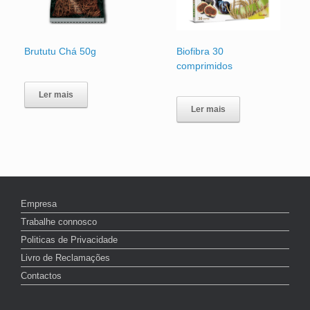
Brututu Chá 50g
Biofibra 30
comprimidos
Ler mais
Ler mais
Empresa
Trabalhe connosco
Politicas de Privacidade
Livro de Reclamações
Contactos