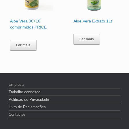
Aloe Vera 90+10
Aloe Vera Extrato 1Lt
comprimidos PRICE
Ler mais
Ler mais
Empresa
Trabalhe connosco
Politicas de Privacidade
Livro de Reclamações
Contactos