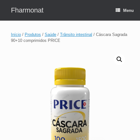
Skip
to
Fharmonat
Menu
content
Início
/
Produtos
/
Saúde
/
Trânsito intestinal
/ Cáscara Sagrada
90+10 comprimidos PRICE