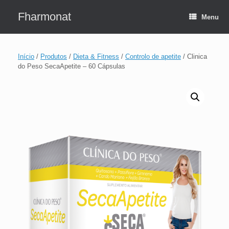
Skip
to
Fharmonat
Menu
content
Início
/
Produtos
/
Dieta & Fitness
/
Controlo de apetite
/ Clinica
do Peso SecaApetite – 60 Cápsulas