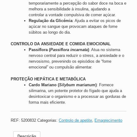
temporariamente a percepção do sabor doce na boca e
melhora a sensibilidade à insulina, ajudando a
controlar a vontade compulsiva de comer açúcar.
Regulação da Glicémia
: Ajuda a evitar os picos de
açúcar no sangue que provocam ataques de fome
súbitos ao longo do dia.
CONTROLO DA ANSIEDADE E COMIDA EMOCIONAL
Passiflora (
Passiflora incarnata
)
: Atua no sistema
nervoso central para reduzir o stress, a ansiedade e o
nervosismo, prevenindo os episódios de “fome
emocional” ou compulsão alimentar.
PROTEÇÃO HEPÁTICA E METABÓLICA
Cardo Mariano (
Silybum marianum
)
: Fornece
silimarina, um potente protetor do fígado que ajuda a
desintoxicar o organismo e a processar as gorduras de
forma mais eficiente.
REF:
5200832
Categorias:
Controlo de apetite
,
Emagrecimento
Descrição