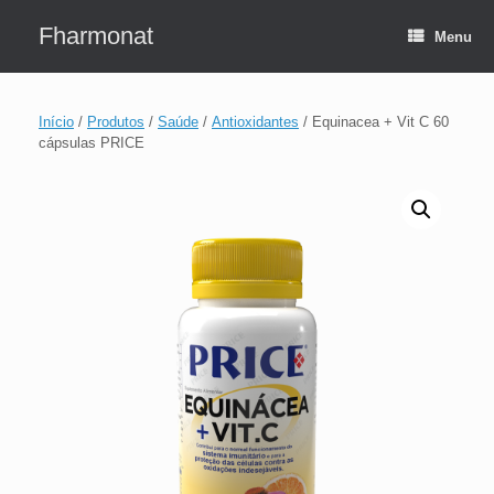
Skip
to
Fharmonat
Menu
content
Início
/
Produtos
/
Saúde
/
Antioxidantes
/ Equinacea + Vit C 60
cápsulas PRICE