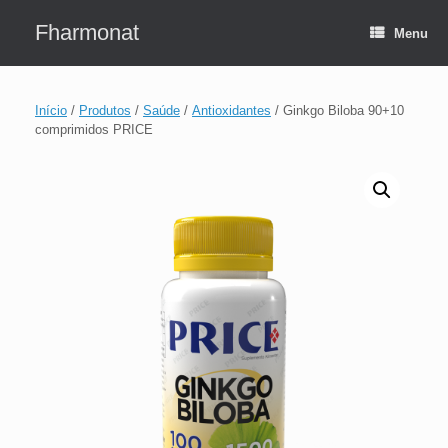
Skip
to
Fharmonat
Menu
content
Início
/
Produtos
/
Saúde
/
Antioxidantes
/ Ginkgo Biloba 90+10
comprimidos PRICE