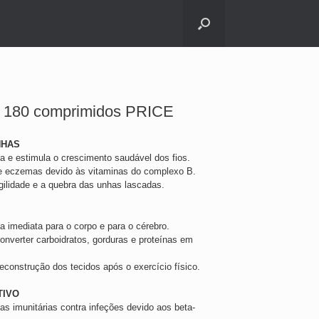
a 180 comprimidos PRICE
NHAS
a e estimula o crescimento saudável dos fios.
e eczemas devido às vitaminas do complexo B.
agilidade e a quebra das unhas lascadas.
a imediata para o corpo e para o cérebro.
converter carboidratos, gorduras e proteínas em
reconstrução dos tecidos após o exercício físico.
TIVO
las imunitárias contra infeções devido aos beta-