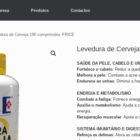
resa
Produtos
Contactos
dura de Cerveja 180 comprimidos PRICE
Levedura de Cervej
SAÚDE DA PELE, CABELO E U
Fortalece o cabelo
: Reduz a qued
Melhora a pele
: Combate a acne 
Endurece as unhas
: Diminui a fr
ENERGIA E METABOLISMO
Combate a fadiga
: Fornece energi
Auxilia o metabolismo
: Ajuda a 
energia.
Recuperação muscular
: Apoia a 
SISTEMA IMUNITÁRIO E DIGES
Reforça as defesas
: Ativa as célu