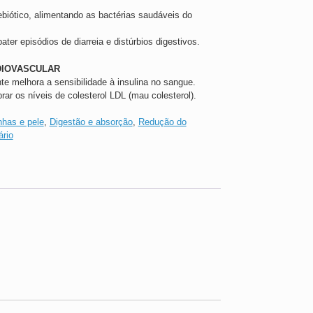
ebiótico, alimentando as bactérias saudáveis do
ater episódios de diarreia e distúrbios digestivos.
DIOVASCULAR
te melhora a sensibilidade à insulina no sangue.
ibrar os níveis de colesterol LDL (mau colesterol).
nhas e pele
,
Digestão e absorção
,
Redução do
ário