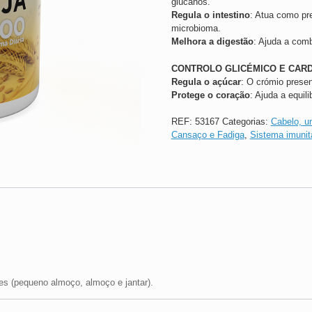
glucanos.
Regula o intestino
: Atua como pr
microbioma.
Melhora a digestão
: Ajuda a comb
CONTROLO GLICÉMICO E CAR
Regula o açúcar
: O crómio presen
Protege o coração
: Ajuda a equil
REF:
53167
Categorias:
Cabelo, u
Cansaço e Fadiga
,
Sistema imunit
es (pequeno almoço, almoço e jantar).