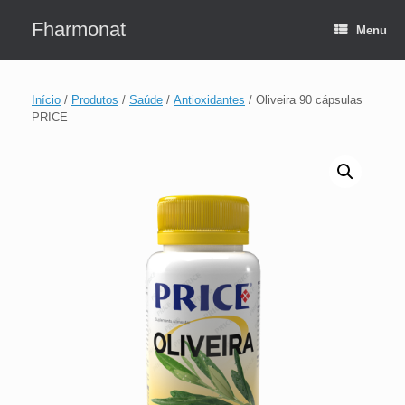
Skip
to
Fharmonat
Menu
content
Início
/
Produtos
/
Saúde
/
Antioxidantes
/ Oliveira 90 cápsulas
PRICE