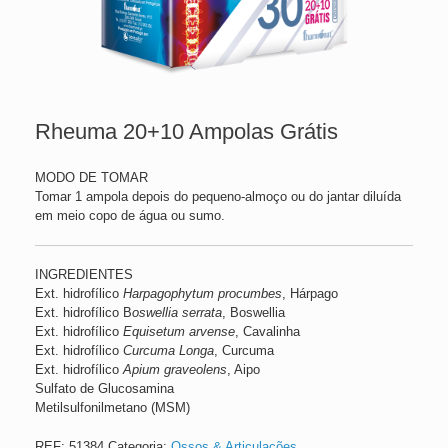
Rheuma 20+10 Ampolas Grátis
MODO DE TOMAR
Tomar 1 ampola depois do pequeno-almoço ou do jantar diluída
em meio copo de água ou sumo.
INGREDIENTES
Ext. hidrofílico
Harpagophytum procumbes
, Hárpago
Ext. hidrofílico B
oswellia serrata
, Boswellia
Ext. hidrofílico
Equisetum arvense
, Cavalinha
Ext. hidrofílico
Curcuma Longa
, Curcuma
Ext. hidrofílico
Apium graveolens
, Aipo
Sulfato de Glucosamina
Metilsulfonilmetano (MSM)
REF:
51384
Categoria:
Ossos & Articulações