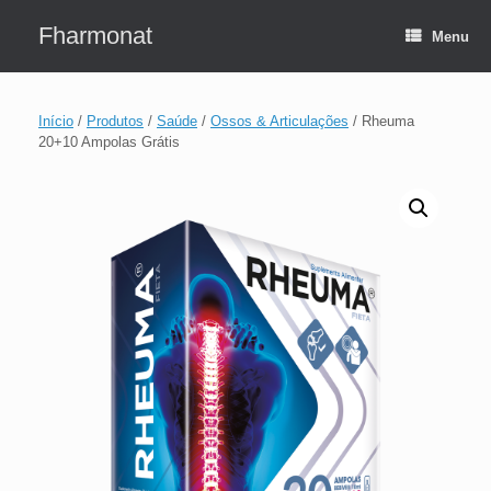
Skip
to
Fharmonat
Menu
content
Início
/
Produtos
/
Saúde
/
Ossos & Articulações
/ Rheuma
20+10 Ampolas Grátis