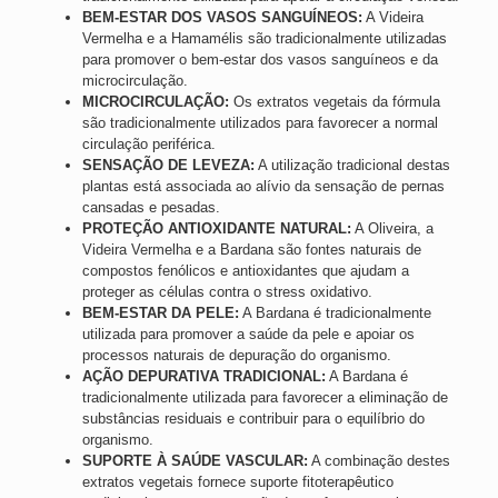
BEM-ESTAR DOS VASOS SANGUÍNEOS:
A Videira
Vermelha e a Hamamélis são tradicionalmente utilizadas
para promover o bem-estar dos vasos sanguíneos e da
microcirculação.
MICROCIRCULAÇÃO:
Os extratos vegetais da fórmula
são tradicionalmente utilizados para favorecer a normal
circulação periférica.
SENSAÇÃO DE LEVEZA:
A utilização tradicional destas
plantas está associada ao alívio da sensação de pernas
cansadas e pesadas.
PROTEÇÃO ANTIOXIDANTE NATURAL:
A Oliveira, a
Videira Vermelha e a Bardana são fontes naturais de
compostos fenólicos e antioxidantes que ajudam a
proteger as células contra o stress oxidativo.
BEM-ESTAR DA PELE:
A Bardana é tradicionalmente
utilizada para promover a saúde da pele e apoiar os
processos naturais de depuração do organismo.
AÇÃO DEPURATIVA TRADICIONAL:
A Bardana é
tradicionalmente utilizada para favorecer a eliminação de
substâncias residuais e contribuir para o equilíbrio do
organismo.
SUPORTE À SAÚDE VASCULAR:
A combinação destes
extratos vegetais fornece suporte fitoterapêutico