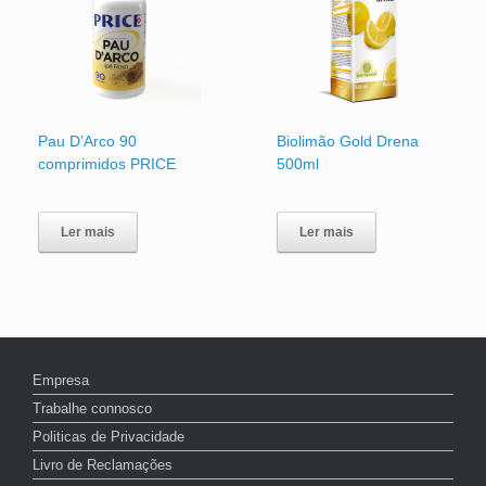
Pau D’Arco 90
Biolimão Gold Drena
comprimidos PRICE
500ml
Ler mais
Ler mais
Empresa
Trabalhe connosco
Politicas de Privacidade
Livro de Reclamações