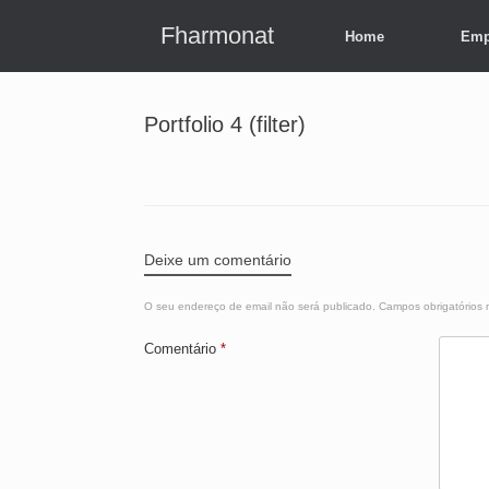
Skip
to
Fharmonat
Home
Emp
content
Portfolio 4 (filter)
Deixe um comentário
O seu endereço de email não será publicado.
Campos obrigatórios
Comentário
*