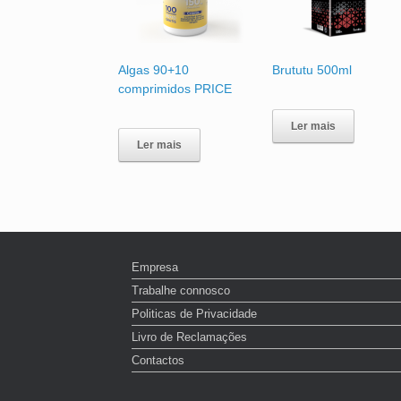
Algas 90+10
Brututu 500ml
comprimidos PRICE
Ler mais
Ler mais
Empresa
Trabalhe connosco
Politicas de Privacidade
Livro de Reclamações
Contactos