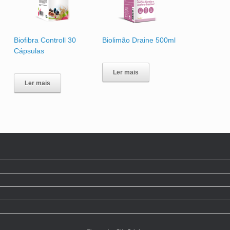
Biofibra Controll 30
Biolimão Draine 500ml
Cápsulas
Ler mais
Ler mais