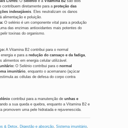
ais Livres:
O
Selénio
e a
Vitamina B2
são dois
ue contribuem diretamente para a
proteção das
ações indesejáveis
. Eles neutralizam os danos
á alimentação e poluição.
a:
O selénio é um componente vital para a produção
 uma das enzimas antioxidantes mais potentes do
xpelir toxinas do organismo.
ço:
A Vitamina B2 contribui para o normal
 energia e para a
redução do cansaço e da fadiga
,
s alimentos em energia celular utilizável.
nitário:
O Selénio contribui para o
normal
ema imunitário
, enquanto o acemanano (açúcar
estimula as células de defesa do corpo contra
elénio
contribui para a manutenção de
unhas e
itando a sua queda e quebra, enquanto a Vitamina B2 e
era promovem uma pele hidratada e rejuvenescida.
os & Detox
,
Digestão e absorção
,
Sistema imunitário
,