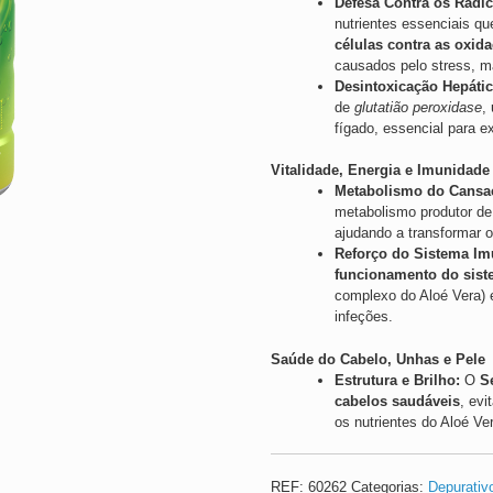
Defesa Contra os Radic
nutrientes essenciais q
células contra as oxid
causados pelo stress, m
Desintoxicação Hepátic
de
glutatião peroxidase
,
fígado, essencial para e
Vitalidade, Energia e Imunidade
Metabolismo do Cansa
metabolismo produtor de
ajudando a transformar o
Reforço do Sistema Imu
funcionamento do sist
complexo do Aloé Vera) 
infeções.
Saúde do Cabelo, Unhas e Pele
Estrutura e Brilho:
O
S
cabelos saudáveis
, ev
os nutrientes do Aloé V
REF:
60262
Categorias:
Depurativ