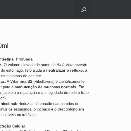
0ml
testinal Profunda
z:
O volume elevado de sumo de
Aloé Vera
reveste
 do estômago. Isto ajuda a
neutralizar o refluxo, a
o os sintomas de gastrite.
as:
A
Vitamina B2
(Riboflavina) é cientificamente
ir para a
manutenção de mucosas normais
. Em
, acelera a reparação e a integridade de todo o trato
lon).
ntestinal:
Reduz a inflamação nas paredes do
minuir os espasmos, o inchaço e o desconforto em
ensíveis ou irritáveis.
oteção Celular