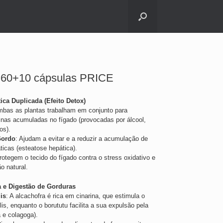
a 60+10 cápsulas PRICE
ica Duplicada (Efeito Detox)
mbas as plantas trabalham em conjunto para
oxinas acumuladas no fígado (provocadas por álcool,
os).
Gordo
: Ajudam a evitar e a reduzir a acumulação de
ticas (esteatose hepática).
rotegem o tecido do fígado contra o stress oxidativo e
o natural.
 e Digestão de Gorduras
is
: A alcachofra é rica em cinarina, que estimula o
lis, enquanto o borututu facilita a sua expulsão pela
a e colagoga).