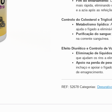
Fim do enfartamento
: 
mais rápida, eliminando
e a azia após as refeiçõ
Controlo do Colesterol e Triglic
Metabolismo lipídico
: 
ajuda o fígado a eliminá-
Purificação do sangue
na corrente sanguínea.
Efeito Diurético e Controlo de 
Eliminação de líquido
que ajudam os rins a el
Apoio na perda de pes
inchaço e apoiar o fíga
de emagrecimento.
REF:
52678
Categorias:
Depurativ