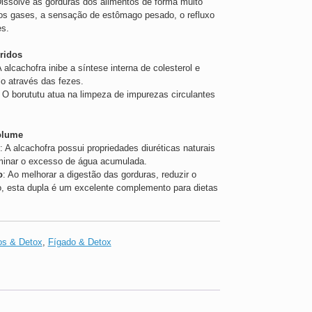
Dissolve as gorduras dos alimentos de forma muito
 os gases, a sensação de estômago pesado, o refluxo
es.
éridos
A alcachofra inibe a síntese interna de colesterol e
lo através das fezes.
: O borututu atua na limpeza de impurezas circulantes
Volume
s
: A alcachofra possui propriedades diuréticas naturais
iminar o excesso de água acumulada.
o
: Ao melhorar a digestão das gorduras, reduzir o
do, esta dupla é um excelente complemento para dietas
os & Detox
,
Fígado & Detox