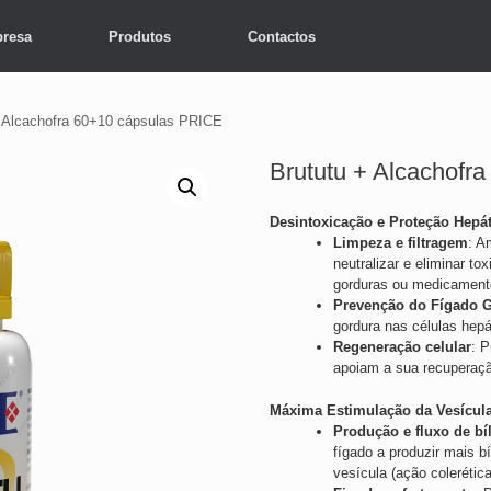
resa
Produtos
Contactos
+ Alcachofra 60+10 cápsulas PRICE
Brututu + Alcachofr
Desintoxicação e Proteção Hepát
Limpeza e filtragem
: A
neutralizar e eliminar t
gorduras ou medicament
Prevenção do Fígado 
gordura nas células hepá
Regeneração celular
: P
apoiam a sua recuperaçã
Máxima Estimulação da Vesícula
Produção e fluxo de bíl
fígado a produzir mais bí
vesícula (ação colerétic