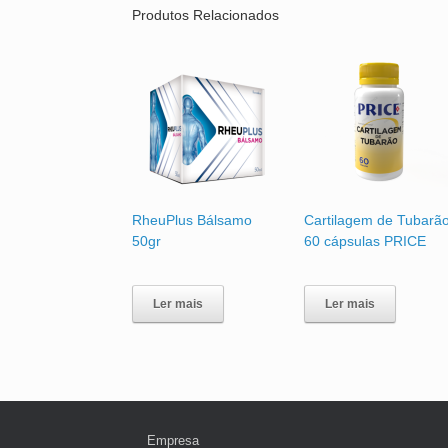
Produtos Relacionados
RheuPlus Bálsamo
Cartilagem de Tubarã
50gr
60 cápsulas PRICE
Ler mais
Ler mais
Empresa