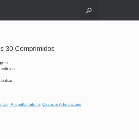
es 30 Comprimidos
agem
Mecânico
abólico
a Dor
,
Anti-inflamatório
,
Ossos & Articulações