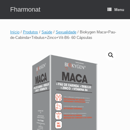
Skip
to
Fharmonat
Menu
content
Início
/
Produtos
/
Saúde
/
Sexualidade
/ Biokygen Maca+Pau-
de-Cabinda+Tribulus+Zinco+Vit-B6- 60 Cápsulas