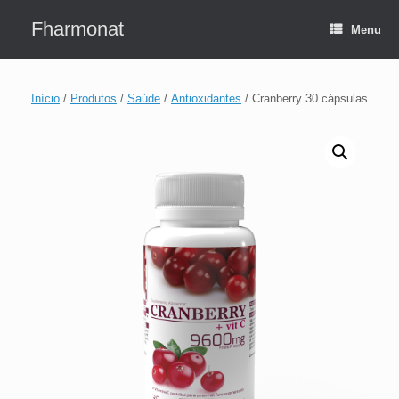
Skip
to
Fharmonat
Menu
content
Início
/
Produtos
/
Saúde
/
Antioxidantes
/ Cranberry 30 cápsulas