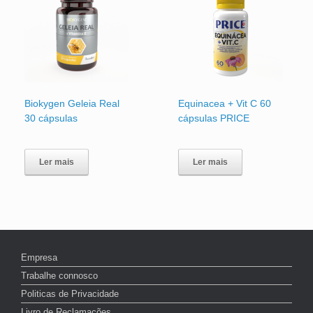
Biokygen Geleia Real
Equinacea + Vit C 60
30 cápsulas
cápsulas PRICE
Ler mais
Ler mais
Empresa
Trabalhe connosco
Politicas de Privacidade
Livro de Reclamações