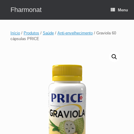
Skip
to
Fharmonat
Menu
content
Início
/
Produtos
/
Saúde
/
Anti-envelhecimento
/ Graviola 60
cápsulas PRICE