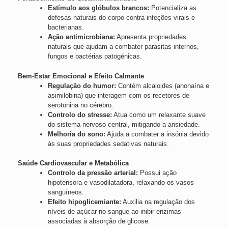
Estímulo aos glóbulos brancos:
Potencializa as
defesas naturais do corpo contra infeções virais e
bacterianas.
Ação antimicrobiana:
Apresenta propriedades
naturais que ajudam a combater parasitas internos,
fungos e bactérias patogénicas.
Bem-Estar Emocional e Efeito Calmante
Regulação do humor:
Contém alcaloides (anonaína e
asimilobina) que interagem com os recetores de
serotonina no cérebro.
Controlo do stresse:
Atua como um relaxante suave
do sistema nervoso central, mitigando a ansiedade.
Melhoria do sono:
Ajuda a combater a insónia devido
às suas propriedades sedativas naturais.
Saúde Cardiovascular e Metabólica
Controlo da pressão arterial:
Possui ação
hipotensora e vasodilatadora, relaxando os vasos
sanguíneos.
Efeito hipoglicemiante:
Auxilia na regulação dos
níveis de açúcar no sangue ao inibir enzimas
associadas à absorção de glicose.