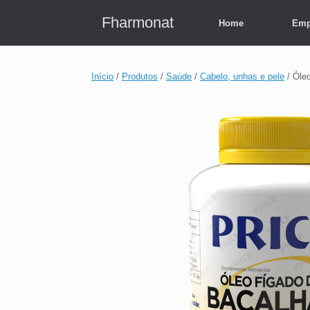
Skip
to
Fharmonat
Home
Emp
content
Início
/
Produtos
/
Saúde
/
Cabelo, unhas e pele
/ Óle