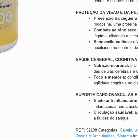
dentes e dos ossos em g
PROTEÇÃO DA VISÃO E DA PE
Prevenção da cegueira
rodopsina, uma proteína
Combate ao olho seco:
lágrima, aliviando a secu
Renovação cutânea:
a V
auxiliando no controlo d
SAÚDE CEREBRAL, COGNITIVA 
Nutrição neuronal:
o DH
das células cerebrais e d
Foco e memória:
contri
agilidade cognitiva no dia
SUPORTE CARDIOVASCULAR E
Efeito anti-inflamatório
inflamatórias nas articul
Circulação saudável:
aj
a fluidez do sangue.
REF:
52188
Categorias:
Cabelo, u
Ossos & Articulações
,
Sistema imu