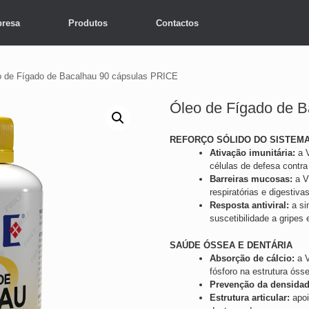
resa
Produtos
Contactos
o de Fígado de Bacalhau 90 cápsulas PRICE
Óleo de Fígado de 
REFORÇO SÓLIDO DO SISTEMA
Ativação imunitária:
a V
células de defesa contra
Barreiras mucosas:
a V
respiratórias e digestiva
Resposta antiviral:
a si
suscetibilidade a gripes
SAÚDE ÓSSEA E DENTÁRIA
Absorção de cálcio:
a V
fósforo na estrutura óss
Prevenção da densidad
Estrutura articular:
apoi