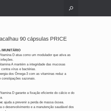
Bacalhau 90 cápsulas PRICE
 IMUNITÁRIO
itamina D atua como um modulador que ativa as
 infeções.
itamina A mantém a integridade das mucosas
s contra vírus e bactérias.
nergia dos Ómega-3 com as vitaminas reduz a
 e constipações sazonais.
itamina D garante a fixação eficiente do cálcio e do
ea.
e:
ajuda a prevenir a perda de massa óssea.
a o desenvolvimento e a manutenção saudável dos