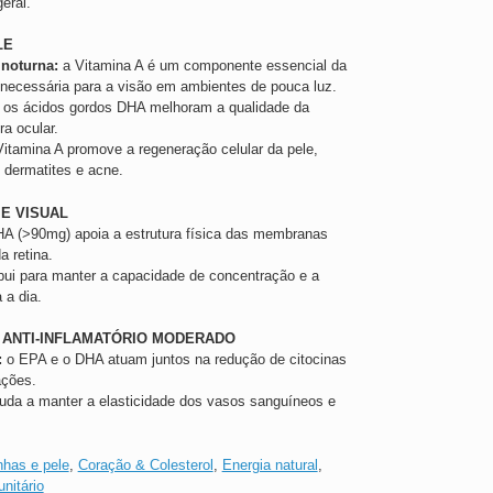
eral.
LE
 noturna:
a Vitamina A é um componente essencial da
 necessária para a visão em ambientes de pouca luz.
os ácidos gordos DHA melhoram a qualidade da
ra ocular.
itamina A promove a regeneração celular da pele,
e dermatites e acne.
E VISUAL
A (>90mg) apoia a estrutura física das membranas
a retina.
bui para manter a capacidade de concentração e a
 a dia.
 ANTI-INFLAMATÓRIO MODERADO
:
o EPA e o DHA atuam juntos na redução de citocinas
ações.
uda a manter a elasticidade dos vasos sanguíneos e
nhas e pele
,
Coração & Colesterol
,
Energia natural
,
nitário