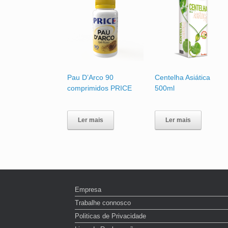
Pau D’Arco 90
Centelha Asiática
comprimidos PRICE
500ml
Ler mais
Ler mais
Empresa
Trabalhe connosco
Politicas de Privacidade