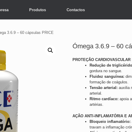
resa
Produtos
Contactos
ga 3.6.9 – 60 cápsulas PRICE
Ómega 3.6.9 – 60 c
PROTEÇÃO CARDIOVASCULAR E
Redução de triglicérido
gordura no sangue.
Fluidez sanguínea:
dimi
formação de coágulos.
Tensão arterial:
auxilia
arterial.
Ritmo cardíaco:
apoia a
artérias.
AÇÃO ANTI-INFLAMATÓRIA E A
Bloqueio inflamatório:
travam a inflamação cró