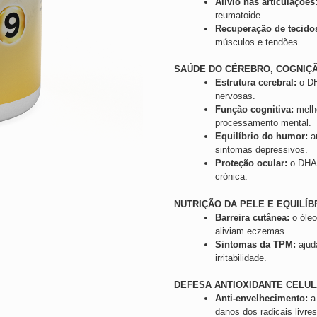
Alívio nas articulações
reumatoide.
Recuperação de tecido
músculos e tendões.
SAÚDE DO CÉREBRO, COGNIÇÃ
Estrutura cerebral:
o DH
nervosas.
Função cognitiva:
melho
processamento mental.
Equilíbrio do humor:
au
sintomas depressivos.
Proteção ocular:
o DHA 
crónica.
NUTRIÇÃO DA PELE E EQUILÍB
Barreira cutânea:
o óleo
aliviam eczemas.
Sintomas da TPM:
ajud
irritabilidade.
DEFESA ANTIOXIDANTE CELU
Anti-envelhecimento:
a 
danos dos radicais livres