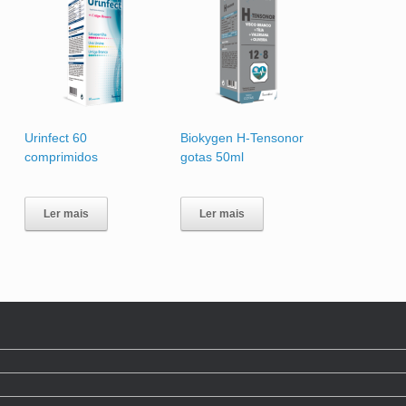
Urinfect 60
Biokygen H-Tensonor
comprimidos
gotas 50ml
Ler mais
Ler mais