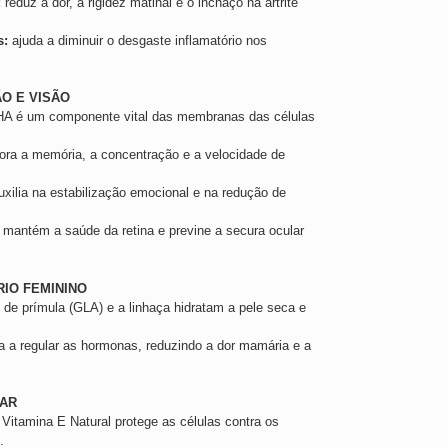
:
reduz a dor, a rigidez matinal e o inchaço na artrite
s:
ajuda a diminuir o desgaste inflamatório nos
O E VISÃO
A é um componente vital das membranas das células
ra a memória, a concentração e a velocidade de
xilia na estabilização emocional e na redução de
mantém a saúde da retina e previne a secura ocular
RIO FEMININO
 de prímula (GLA) e a linhaça hidratam a pele seca e
a a regular as hormonas, reduzindo a dor mamária e a
LAR
Vitamina E Natural protege as células contra os
.