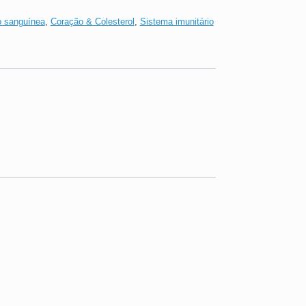
o sanguínea
,
Coração & Colesterol
,
Sistema imunitário