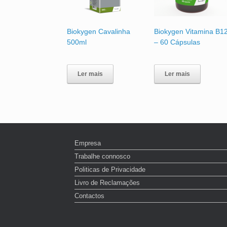
Biokygen Cavalinha
Biokygen Vitamina B1
500ml
– 60 Cápsulas
Ler mais
Ler mais
Empresa
Trabalhe connosco
Politicas de Privacidade
Livro de Reclamações
Contactos