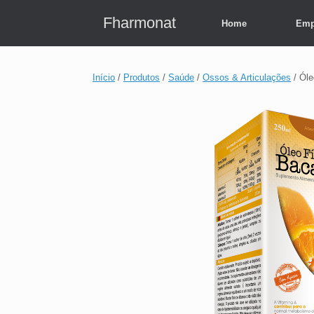
Skip
to
Fharmonat
Home
Emp
content
Início
/
Produtos
/
Saúde
/
Ossos & Articulações
/ Óle