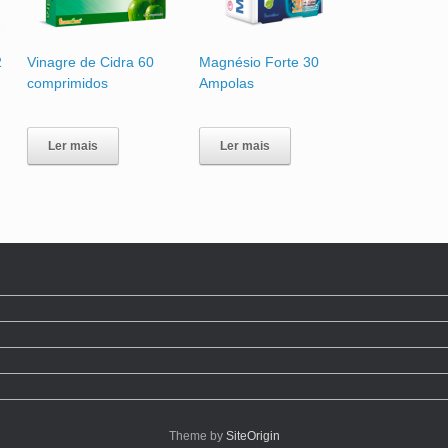
2
Vinagre de Cidra 60
Magnésio Forte 30
comprimidos
Ampolas
Ler mais
Ler mais
Theme by
SiteOrigin