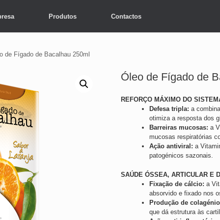
resa
Produtos
Contactos
o de Fígado de Bacalhau 250ml
Óleo de Fígado de 
REFORÇO MÁXIMO DO SISTEMA
Defesa tripla:
a combina
otimiza a resposta dos g
Barreiras mucosas:
a V
mucosas respiratórias co
Ação antiviral:
a Vitami
patogénicos sazonais.
SAÚDE ÓSSEA, ARTICULAR E 
Fixação de cálcio:
a Vit
absorvido e fixado nos 
Produção de colagénio
que dá estrutura às carti