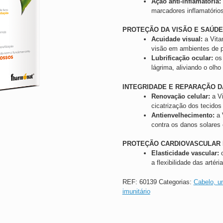
Ação anti-inflamatória:
marcadores inflamatórios
PROTEÇÃO DA VISÃO E SAÚD
Acuidade visual:
a Vita
visão em ambientes de p
Lubrificação ocular:
os 
lágrima, aliviando o olho
INTEGRIDADE E REPARAÇÃO D
Renovação celular:
a Vi
cicatrização dos tecidos
Antienvelhecimento:
a 
contra os danos solares e
PROTEÇÃO CARDIOVASCULAR 
Elasticidade vascular:
o
a flexibilidade das artéri
REF:
60139
Categorias:
Cabelo, u
imunitário