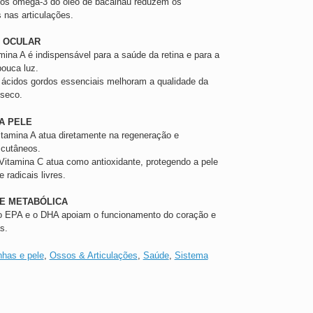
os ómega-3 do óleo de bacalhau reduzem os
 nas articulações.
E OCULAR
mina A é indispensável para a saúde da retina e para a
ouca luz.
ácidos gordos essenciais melhoram a qualidade da
 seco.
A PELE
tamina A atua diretamente na regeneração e
 cutâneos.
Vitamina C atua como antioxidante, protegendo a pele
 radicais livres.
E METABÓLICA
 EPA e o DHA apoiam o funcionamento do coração e
as.
nhas e pele
,
Ossos & Articulações
,
Saúde
,
Sistema