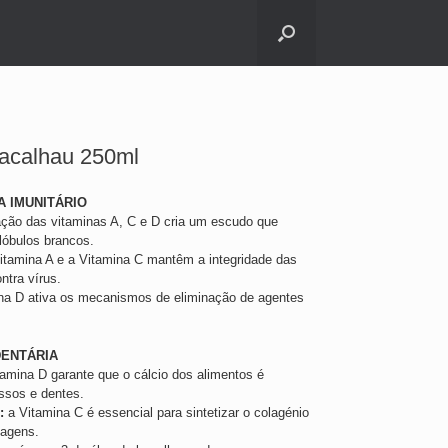
Bacalhau 250ml
 IMUNITÁRIO
ção das vitaminas A, C e D cria um escudo que
lóbulos brancos.
itamina A e a Vitamina C mantêm a integridade das
ntra vírus.
na D ativa os mecanismos de eliminação de agentes
DENTÁRIA
amina D garante que o cálcio dos alimentos é
ossos e dentes.
:
a Vitamina C é essencial para sintetizar o colagénio
lagens.