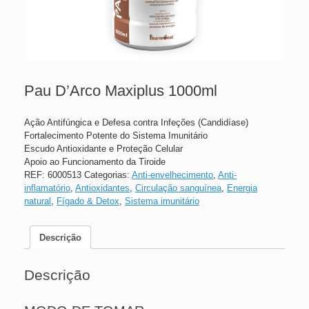
Pau D’Arco Maxiplus 1000ml
Ação Antifúngica e Defesa contra Infeções (Candidíase)
Fortalecimento Potente do Sistema Imunitário
Escudo Antioxidante e Proteção Celular
Apoio ao Funcionamento da Tiroide
REF:
6000513
Categorias:
Anti-envelhecimento
,
Anti-
inflamatório
,
Antioxidantes
,
Circulação sanguínea
,
Energia
natural
,
Fígado & Detox
,
Sistema imunitário
Descrição
Descrição