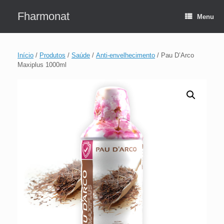
Skip
to
Fharmonat
Menu
content
Início
/
Produtos
/
Saúde
/
Anti-envelhecimento
/ Pau D’Arco
Maxiplus 1000ml