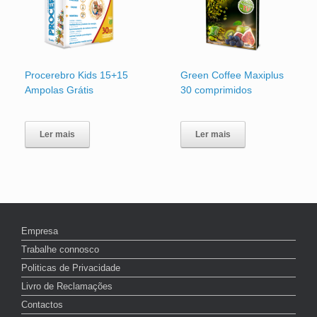
Procerebro Kids 15+15
Green Coffee Maxiplus
Ampolas Grátis
30 comprimidos
Ler mais
Ler mais
Empresa
Trabalhe connosco
Politicas de Privacidade
Livro de Reclamações
Contactos