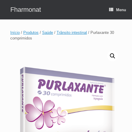
Skip
to
Fharmonat
Menu
content
Início
/
Produtos
/
Saúde
/
Trânsito intestinal
/ Purlaxante 30
comprimidos