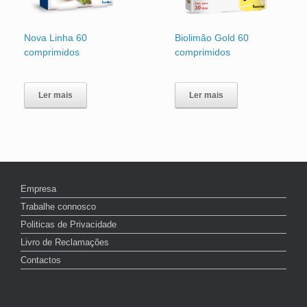
Nova Linha 60
Biolimão Gold 60
comprimidos
comprimidos
Ler mais
Ler mais
Empresa
Trabalhe connosco
Politicas de Privacidade
Livro de Reclamações
Contactos