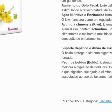
um gel denso.
Aumento do Bolo Fecal:
Este gel
estimulando o reflexo natural de 
Ação Nutritiva e Enzimática Natu
O kiwi funciona como um regulador 
Actinidia chinensis (Kiwi):
É uma 
Além disso, contém
actinidina
, u
alimentares e melhora a motilidade 
sensação de enfartamento.
Suporte Hepático e Alívio de Ga
O boldo protege o sistema digesti
forçada.
Peumus boldus (Boldo):
Estimula
melhora a digestão de gorduras. P
o que significa que ajuda a elimina
associadas ao uso de laxantes for
REF:
5700565
Categoria:
Trânsito 