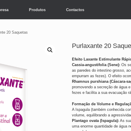
resa
Produtos
Contactos
ante 20 Saquetas
Purlaxante 20 Saque
Efeito Laxante Estimulante Rápi
Cassia-angustifolia (Sene):
Os se
as paredes do intestino grosso, a
empurram as fezes). O efeito ocor
Rhamnus purshiana (Cáscara-sa
promovendo a secreção de água e el
fezes e facilita a sua evacuação rá
Formação de Volume e Regulaçã
A Ispagula (também conhecida co
volume, equilibrando a agressivida
Plantago ovata (Ispagula):
As sua
uma enorme quantidade de água no