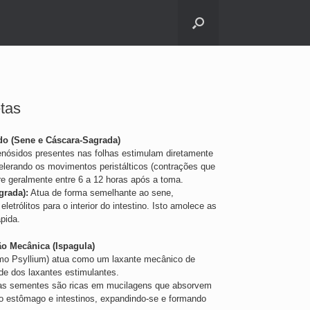
tas
do (Sene e Cáscara-Sagrada)
nósidos presentes nas folhas estimulam diretamente
celerando os movimentos peristálticos (contrações que
re geralmente entre 6 a 12 horas após a toma.
grada):
Atua de forma semelhante ao sene,
etrólitos para o interior do intestino. Isto amolece as
pida.
o Mecânica (Ispagula)
mo Psyllium) atua como um laxante mecânico de
de dos laxantes estimulantes.
s sementes são ricas em mucilagens que absorvem
 estômago e intestinos, expandindo-se e formando