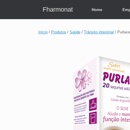
Skip
to
Fharmonat
Home
Emp
content
Início
/
Produtos
/
Saúde
/
Trânsito intestinal
/ Purlax