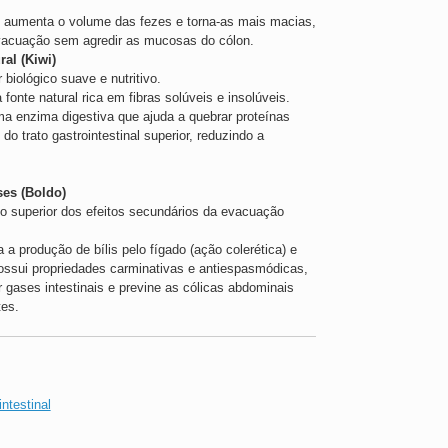
 aumenta o volume das fezes e torna-as mais macias,
evacuação sem agredir as mucosas do cólon.
ral (Kiwi)
biológico suave e nutritivo.
fonte natural rica em fibras solúveis e insolúveis.
ma enzima digestiva que ajuda a quebrar proteínas
do trato gastrointestinal superior, reduzindo a
ses (Boldo)
vo superior dos efeitos secundários da evacuação
 a produção de bílis pelo fígado (ação colerética) e
ossui propriedades carminativas e antiespasmódicas,
r gases intestinais e previne as cólicas abdominais
tes.
intestinal