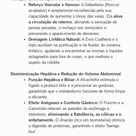
Reforço Vascular e Venoso:
A
Gilbarbeira
(
Ruscus
aculeatus
) é amplamente reconhecida pela sua
capacidade de aumentar o tónus das veias. Ela
ativa
a circulação de retorno
, aliviando a sensação de
pernas pesadas, o inchaço nos tornozelos e
prevenindo o aparecimento de derrames.
Drenagem Linfática Natural:
A
Erva Coalheira
e o
Aipo
auxiliam na purificação e na fluidez do sistema
linfático, ajudando a encaminhar as toxinas e líquidos
estagnados para fora do corpo, o que melhora o
aspeto da celulite.
Desintoxicação Hepática e Redução do Volume Abdominal
Função Hepática e Biliar:
A
Alcachofra
estimula o
fígado a produzir bílis e a processar as gorduras,
garantindo que o metabolismo funcione de forma limpa
e eficiente.
Efeito Antigases e Conforto Gástrico:
O
Funcho
e a
Camomila
relaxam as paredes do estômago e
intestinos,
eliminando a flatulência, as cólicas e o
enfartamento
. O
Ananás
(rico em bromelaína) otimiza
a digestão de proteínas, garantindo o efeito “barriga
lisa”.