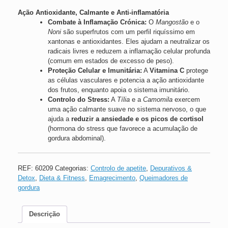
Ação Antioxidante, Calmante e Anti-inflamatória
Combate à Inflamação Crónica:
O
Mangostão
e o
Noni
são superfrutos com um perfil riquíssimo em
xantonas e antioxidantes. Eles ajudam a neutralizar os
radicais livres e reduzem a inflamação celular profunda
(comum em estados de excesso de peso).
Proteção Celular e Imunitária:
A
Vitamina C
protege
as células vasculares e potencia a ação antioxidante
dos frutos, enquanto apoia o sistema imunitário.
Controlo do Stress:
A
Tília
e a
Camomila
exercem
uma ação calmante suave no sistema nervoso, o que
ajuda a
reduzir a ansiedade e os picos de cortisol
(hormona do stress que favorece a acumulação de
gordura abdominal).
REF:
60209
Categorias:
Controlo de apetite
,
Depurativos &
Detox
,
Dieta & Fitness
,
Emagrecimento
,
Queimadores de
gordura
Descrição