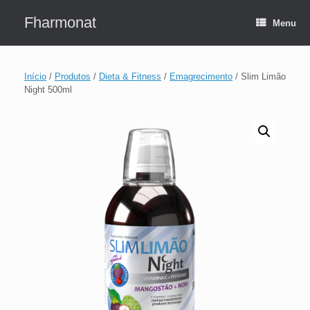
Skip
to
Fharmonat
Menu
content
Início
/
Produtos
/
Dieta & Fitness
/
Emagrecimento
/ Slim Limão
Night 500ml