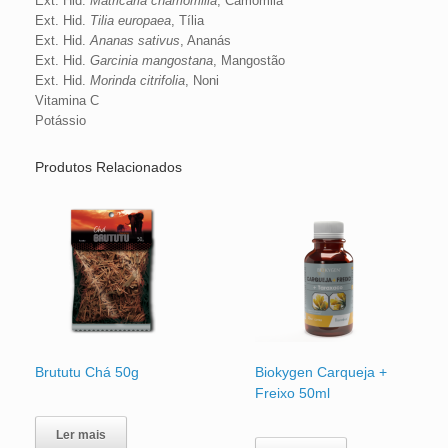
Ext. Hid.
Matricaria chamomilla
, Camomila
Ext. Hid.
Tilia europaea
, Tília
Ext. Hid.
Ananas sativus
, Ananás
Ext. Hid.
Garcinia mangostana
, Mangostão
Ext. Hid.
Morinda citrifolia
, Noni
Vitamina C
Potássio
Produtos Relacionados
Brututu Chá 50g
Biokygen Carqueja +
Freixo 50ml
Ler mais