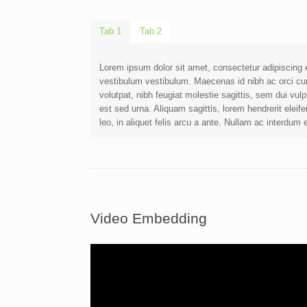
Tab 1
Tab 2
Lorem ipsum dolor sit amet, consectetur adipiscing e
vestibulum vestibulum. Maecenas id nibh ac orci cur
volutpat, nibh feugiat molestie sagittis, sem dui vul
est sed urna. Aliquam sagittis, lorem hendrerit eleif
leo, in aliquet felis arcu a ante. Nullam ac interdum el
Video Embedding