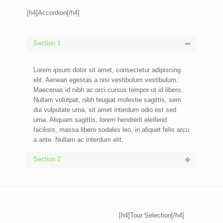
[h4]Accordion[/h4]
Section 1
Lorem ipsum dolor sit amet, consectetur adipiscing
elit. Aenean egestas a nisi vestibulum vestibulum.
Maecenas id nibh ac orci cursus tempor ut id libero.
Nullam volutpat, nibh feugiat molestie sagittis, sem
dui vulputate urna, sit amet interdum odio est sed
urna. Aliquam sagittis, lorem hendrerit eleifend
facilisis, massa libero sodales leo, in aliquet felis arcu
a ante. Nullam ac interdum elit.
Section 2
[h4]Tour Selection[/h4]