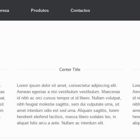
resa
Produtos
Contactos
Center Title
.
Lorem ipsum dolor sit amet, consectetur adipiscing elit.
Lore
nas
Aenean egestas a nisi vestibulum vestibulum. Maecenas
Aen
pat,
id nibh ac orci cursus tempor ut id libero. Nullam volutpat,
id n
sit
nibh feugiat molestie sagittis, sem dui vulputate urna, sit
nibh
em
amet interdum odio est sed urna. Aliquam sagittis, lorem
amet
n
hendrerit eleifend facilisis, massa libero sodales leo, in
hend
aliquet felis arcu a ante. Nullam ac interdum elit.
aliq