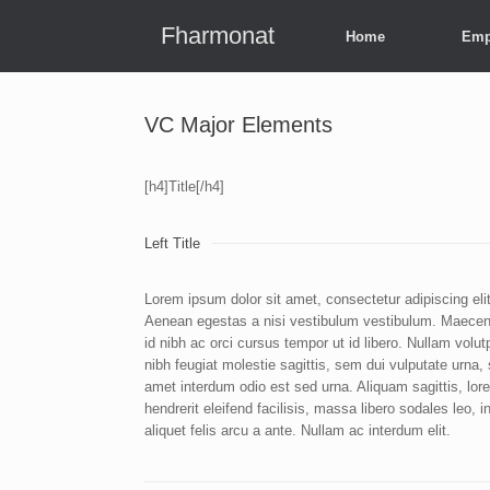
Skip
to
Fharmonat
Home
Emp
content
VC Major Elements
[h4]Title[/h4]
Left Title
Lorem ipsum dolor sit amet, consectetur adipiscing elit
Aenean egestas a nisi vestibulum vestibulum. Maece
id nibh ac orci cursus tempor ut id libero. Nullam volut
nibh feugiat molestie sagittis, sem dui vulputate urna, 
amet interdum odio est sed urna. Aliquam sagittis, lor
hendrerit eleifend facilisis, massa libero sodales leo, i
aliquet felis arcu a ante. Nullam ac interdum elit.