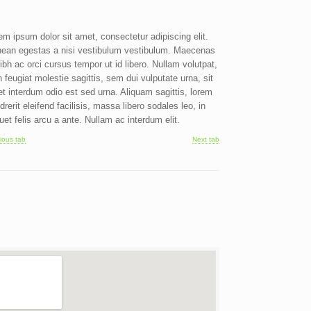
em ipsum dolor sit amet, consectetur adipiscing elit.
ean egestas a nisi vestibulum vestibulum. Maecenas
nibh ac orci cursus tempor ut id libero. Nullam volutpat,
h feugiat molestie sagittis, sem dui vulputate urna, sit
t interdum odio est sed urna. Aliquam sagittis, lorem
drerit eleifend facilisis, massa libero sodales leo, in
quet felis arcu a ante. Nullam ac interdum elit.
ious tab
Next tab