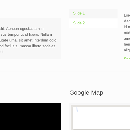
Slide 1
Lor
Aen
Slide 2
id 
lit. Aenean egestas a nisi
nib
sus tempor ut id libero. Nullam
ame
putate urna, sit amet interdum odio
hen
end facilisis, massa libero sodales
ali
it.
Prev
Google Map