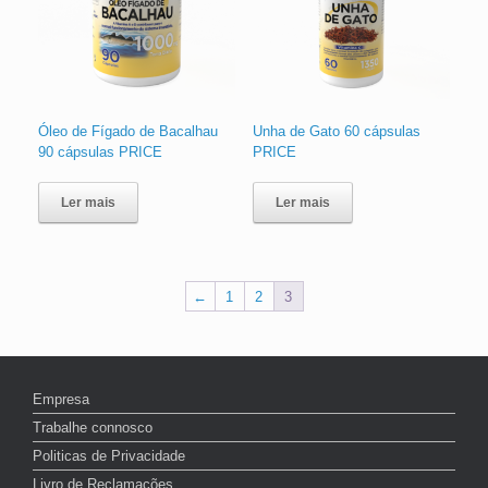
Óleo de Fígado de Bacalhau
Unha de Gato 60 cápsulas
90 cápsulas PRICE
PRICE
Ler mais
Ler mais
←
1
2
3
Empresa
Trabalhe connosco
Politicas de Privacidade
Livro de Reclamações