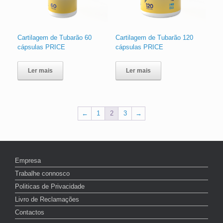
Cartilagem de Tubarão 60
Cartilagem de Tubarão 120
cápsulas PRICE
cápsulas PRICE
Ler mais
Ler mais
←
1
2
3
→
Empresa
Trabalhe connosco
Politicas de Privacidade
Livro de Reclamações
Contactos