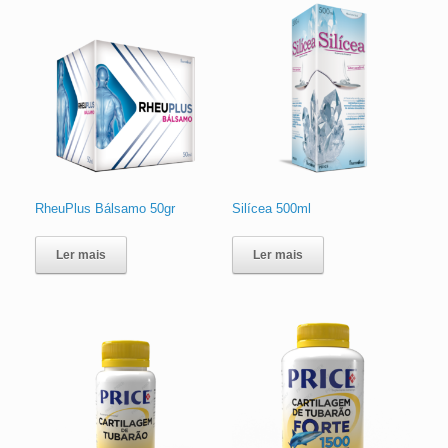
RheuPlus Bálsamo 50gr
Silícea 500ml
Ler mais
Ler mais