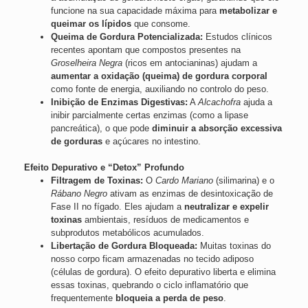
funcione na sua capacidade máxima para
metabolizar e
queimar os lípidos
que consome.
Queima de Gordura Potencializada:
Estudos clínicos
recentes apontam que compostos presentes na
Groselheira Negra
(ricos em antocianinas) ajudam a
aumentar a oxidação (queima) de gordura corporal
como fonte de energia, auxiliando no controlo do peso.
Inibição de Enzimas Digestivas:
A
Alcachofra
ajuda a
inibir parcialmente certas enzimas (como a lipase
pancreática), o que pode
diminuir a absorção excessiva
de gorduras
e açúcares no intestino.
Efeito Depurativo e “Detox” Profundo
Filtragem de Toxinas:
O
Cardo Mariano
(silimarina) e o
Rábano Negro
ativam as enzimas de desintoxicação de
Fase II no fígado. Eles ajudam a
neutralizar e expelir
toxinas
ambientais, resíduos de medicamentos e
subprodutos metabólicos acumulados.
Libertação de Gordura Bloqueada:
Muitas toxinas do
nosso corpo ficam armazenadas no tecido adiposo
(células de gordura). O efeito depurativo liberta e elimina
essas toxinas, quebrando o ciclo inflamatório que
frequentemente
bloqueia a perda de peso
.