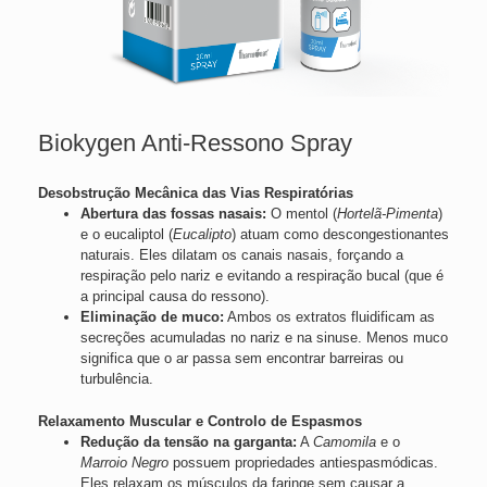
Biokygen Anti-Ressono Spray
Desobstrução Mecânica das Vias Respiratórias
Abertura das fossas nasais:
O mentol (
Hortelã-Pimenta
)
e o eucaliptol (
Eucalipto
) atuam como descongestionantes
naturais. Eles dilatam os canais nasais, forçando a
respiração pelo nariz e evitando a respiração bucal (que é
a principal causa do ressono).
Eliminação de muco:
Ambos os extratos fluidificam as
secreções acumuladas no nariz e na sinuse. Menos muco
significa que o ar passa sem encontrar barreiras ou
turbulência.
Relaxamento Muscular e Controlo de Espasmos
Redução da tensão na garganta:
A
Camomila
e o
Marroio Negro
possuem propriedades antiespasmódicas.
Eles relaxam os músculos da faringe sem causar a