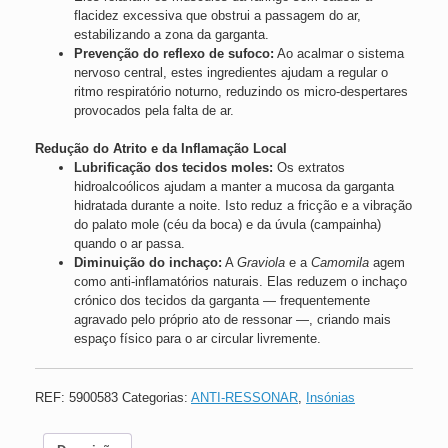
flacidez excessiva que obstrui a passagem do ar,
estabilizando a zona da garganta.
Prevenção do reflexo de sufoco:
Ao acalmar o sistema
nervoso central, estes ingredientes ajudam a regular o
ritmo respiratório noturno, reduzindo os micro-despertares
provocados pela falta de ar.
Redução do Atrito e da Inflamação Local
Lubrificação dos tecidos moles:
Os extratos
hidroalcoólicos ajudam a manter a mucosa da garganta
hidratada durante a noite. Isto reduz a fricção e a vibração
do palato mole (céu da boca) e da úvula (campainha)
quando o ar passa.
Diminuição do inchaço:
A
Graviola
e a
Camomila
agem
como anti-inflamatórios naturais. Elas reduzem o inchaço
crónico dos tecidos da garganta — frequentemente
agravado pelo próprio ato de ressonar —, criando mais
espaço físico para o ar circular livremente.
REF:
5900583
Categorias:
ANTI-RESSONAR
,
Insónias