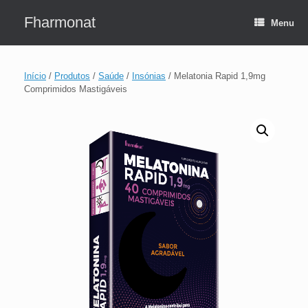
Skip
to
Fharmonat
Menu
content
Início
/
Produtos
/
Saúde
/
Insónias
/ Melatonia Rapid 1,9mg
Comprimidos Mastigáveis