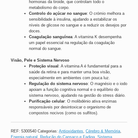
hormonas da tiroide, que controlam todo o
metabolismo do corpo.
Controlo do açúcar no sangue
: O crómio melhora a
sensibilidade à insulina, ajudando a estabilizar os
níveis de glicose no sangue e a reduzir os desejos por
doces.
Coagulação sanguínea
: A vitamina K desempenha
um papel essencial na regulação da coagulação
normal do sangue.
Visão, Pele e Sistema Nervoso
Proteção visual
: A vitamina A é fundamental para a
saúde da retina e para manter uma boa visão,
especialmente em ambientes com pouca luz.
Regulação do sistema nervoso
: O magnésio e o iodo
apoiam a função cognitiva normal e o equilíbrio do
sistema nervoso, ajudando na gestão do stress diário.
Purificação celular
: O molibdénio ativa enzimas
responsáveis por desintoxicar o organismo de
compostos nocivos (como os sulfitos).
REF:
5300540
Categorias:
Antioxidantes
,
Cérebro & Memória
,
Energia natural
,
Redução do Cansaço e Fadiga
,
Sistema