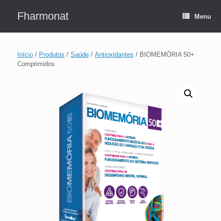
Skip
to
Fharmonat
Menu
content
Início
/
Produtos
/
Saúde
/
Antioxidantes
/ BIOMEMÓRIA 50+
Comprimidos