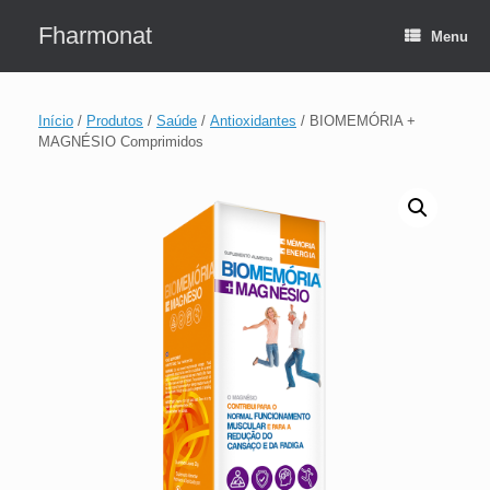
Skip
to
Fharmonat
Menu
content
Início
/
Produtos
/
Saúde
/
Antioxidantes
/ BIOMEMÓRIA +
MAGNÉSIO Comprimidos