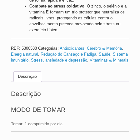
de forma rápida e eficaz.
Combate ao stress oxidativo
: O zinco, o selénio e a
vitamina E formam um trio protetor que neutraliza os
radicais livres, protegendo as células contra o
envelhecimento precoce provocado pelo stress ou
exercício físico.
REF:
5300538
Categorias:
Antioxidantes
,
Cérebro & Memória
,
Energia natural
,
Redução do Cansaço e Fadiga
,
Saúde
,
Sistema
imunitário
,
Stress, ansiedade e depressão
,
Vitaminas & Minerais
Descrição
Descrição
MODO DE TOMAR
Tomar: 1 comprimido por dia.