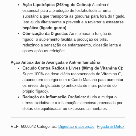
Ação Lipotrópica (248mg de Colina):
A colina é
essencial para a produção de fosfatidilcolina, uma
substância que transporta as gorduras para fora do fígado.
Isto ajuda diretamente a prevenir e a reverter a
esteatose
hepática (fígado gordo)
.
Otimização da Digestão:
Ao melhorar a função do
fígado, o suplemento facilita a produção de bílis,
reduzindo a sensação de enfartamento, digestão lenta e
gases após as refeições.
Ação Antioxidante Avançada e Anti-inflamatória
Escudo Contra Radicais Livres (80mg de Vitamina C):
Supre 100% da dose diária recomendada de Vitamina C,
atuando em sinergia com o Cardo Mariano para aumentar
os níveis de glutatião (o antioxidante mais potente do
próprio fígado).
Redução da Inflamação Orgânica:
Ajuda a mitigar o
stress oxidativo e a inflamação silenciosa provocada por
dietas desequilibradas ou excessos alimentares.
REF:
6000542
Categorias:
Digestão e absorção
,
Fígado & Detox