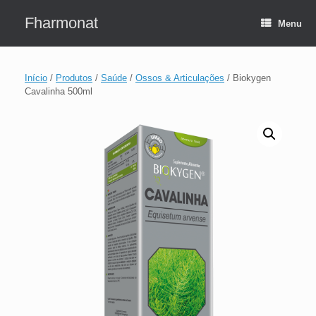
Skip
to
Fharmonat
Menu
content
Início
/
Produtos
/
Saúde
/
Ossos & Articulações
/ Biokygen
Cavalinha 500ml